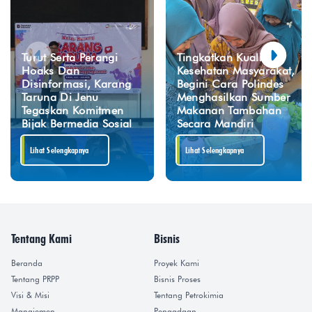
Turut Serta Perangi
Tingkatkan Kualitas
Hoaks Dan
Kesehatan Masyarakat,
Disinformasi, Karang
Begini Cara Polindes
Taruna Di Jenu
Menghasilkan Sumber
Tegaskan Komitmen
Makanan Tambahan
Bijak Bermedia Sosial
Secara Mandiri
Lihat Selengkapnya
Lihat Selengkapnya
Tentang Kami
Bisnis
Beranda
Proyek Kami
Tentang PRPP
Bisnis Proses
Visi & Misi
Tentang Petrokimia
Manajemen
Pengadaan