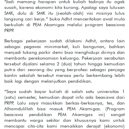
“Jadi memang harapan untuk kuliah tadinya itu agak
susah, karena ekonomi kita kurang. Apalagi saya lulusan
SMK, dulu di SMK itu (seolah-olah) visi misinya lulus
langsung cari kerja.” buka Adhit menceritakan awal mula
berkuliah di PEM Akamigas melalui program beasiswa
PRPP.
Berbagai pekerjaan sudah dilakoni Adhit, antara lain
sebagai pegawai minimarket, kuli bangunan, bahkan
menjadi tukang parkir demi bisa menghidupi dirinya dan
membantu perekonomian keluarga. Pekerjaan serabutan
tersebut dijalani selama 2 (dua) tahun hingga kemudian
putra dari seorang ibu yang berprofesi sebagai penjaga
kantin sekolah tersebut merasa perlu berkembang lebih
baik lagi dengan melanjutkan pendidikan.
“Saya sudah bayar kuliah di salah satu universitas 1
(satu) semester, kemudian dapat info ada beasiswa dari
PRPP. Lalu saya masukkan berkas-berkasnya, tes, dan
Alhamdulillah bisa masuk PEM Akamigas. (Program
beasiswa pendidikan PEM Akamigas ini) sangat
membantu warga sekitar dan khususnya kami untuk
mencapai cita-cita kami menaikkan derajat (ekonomi)