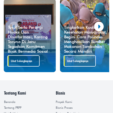
Turut Serta Perangi
Tingkatkan Kualitas
Hoaks Dan
Kesehatan Masyarakat,
Disinformasi, Karang
Begini Cara Polindes
Taruna Di Jenu
Menghasilkan Sumber
Tegaskan Komitmen
Makanan Tambahan
Bijak Bermedia Sosial
Secara Mandiri
Lihat Selengkapnya
Lihat Selengkapnya
Tentang Kami
Bisnis
Beranda
Proyek Kami
Tentang PRPP
Bisnis Proses