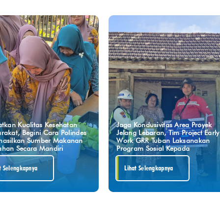
atkan Kualitas Kesehatan
Jaga Kondusivitas Area Proyek
rakat, Begini Cara Polindes
Jelang Lebaran, Tim Project Early
asilkan Sumber Makanan
Work GRR Tuban Laksanakan
han Secara Mandiri
Program Sosial Kepada
t Selengkapnya
Lihat Selengkapnya