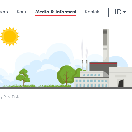
ID
awab
Karir
Media & Informasi
Kontak
Penuhi Daya Proyek Strategi Nasional, Pertamina Rosneft Gandeng PLN Dalam Penyediaan Listrik Pada Pembangunan Kilang GRR Tuban