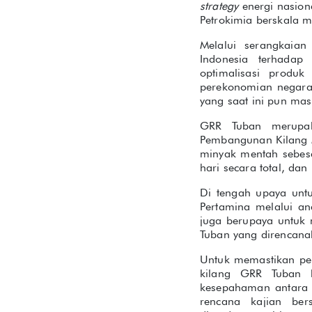
strategy
energi nasion
Petrokimia berskala 
Melalui serangkaia
Indonesia terhada
optimalisasi prod
perekonomian negara 
yang saat ini pun ma
GRR Tuban merupak
Pembangunan Kilang M
minyak mentah sebesa
hari secara total, da
Di tengah upaya un
Pertamina melalui a
juga berupaya untuk 
Tuban yang direncana
Untuk memastikan pen
kilang GRR Tuban 
kesepahaman antara P
rencana kajian be