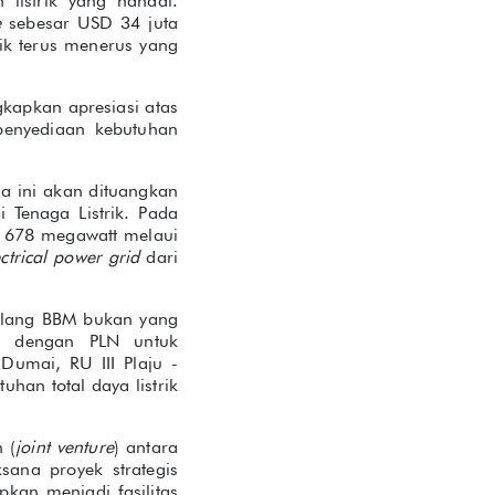
 listrik yang handal.
e
sebesar USD 34 juta
rik terus menerus yang
gkapkan apresiasi atas
penyediaan kebutuhan
a ini akan dituangkan
 Tenaga Listrik. Pada
ai 678 megawatt melaui
ectrical power grid
dari
kilang BBM bukan yang
ma dengan PLN untuk
 Dumai, RU III Plaju -
han total daya listrik
 (
joint venture
) antara
sana proyek strategis
pkan menjadi fasilitas