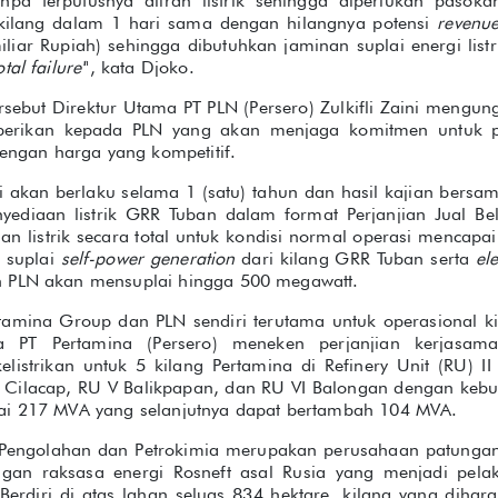
anpa terputusnya aliran listrik sehingga diperlukan pasokan
 kilang dalam 1 hari sama dengan hilangnya potensi
revenu
liar Rupiah) sehingga dibutuhkan jaminan suplai energi list
tal failure'
", kata Djoko.
ebut Direktur Utama PT PLN (Persero) Zulkifli Zaini mengun
berikan kepada PLN yang akan menjaga komitmen untuk 
dengan harga yang kompetitif.
 akan berlaku selama 1 (satu) tahun dan hasil kajian bersam
ediaan listrik GRR Tuban dalam format Perjanjian Jual Beli
an listrik secara total untuk kondisi normal operasi mencap
i suplai
self-power generation
dari kilang GRR Tuban serta
el
n PLN akan mensuplai hingga 500 megawatt.
tamina Group dan PLN sendiri terutama untuk operasional 
a PT Pertamina (Persero) meneken perjanjian kerjasa
listrikan untuk 5 kilang Pertamina di Refinery Unit (RU) II
Cilacap, RU V Balikpapan, dan RU VI Balongan dengan kebutu
ai 217 MVA yang selanjutnya dapat bertambah 104 MVA.
 Pengolahan dan Petrokimia merupakan perusahaan patungan
an raksasa energi Rosneft asal Rusia yang menjadi pelak
erdiri di atas lahan seluas 834 hektare, kilang yang dihara