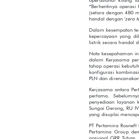
operasional kilang t
“Berhentinya operasi
(setara dengan 480 mi
handal dengan '
zero to
Dalam kesempatan ters
kepercayaan yang di
listrik secara handal 
Nota kesepahaman ini
dalam Kerjasama peny
tahap operasi kebutuh
konfigurasi kombinas
PLN dan direncanaka
Kerjasama antara Per
pertama. Sebelumny
penyediaan layanan ke
Sungai Gerong, RU IV 
yang disuplai mencap
PT Pertamina Rosneft
Pertamina Group deng
nasional GRR Tuban. B