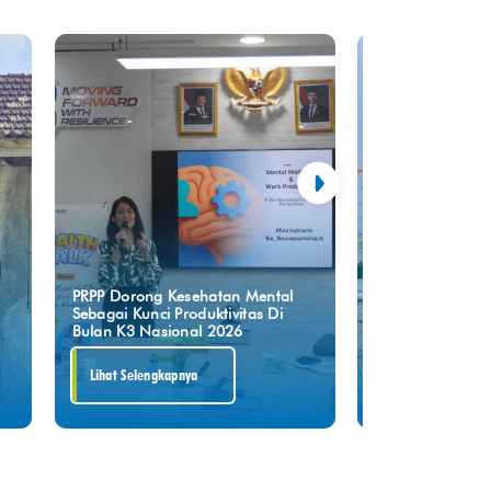
Apungkan Seman
PRPP Dorong Kesehatan Mental
Point”, PRPP Aja
Sebagai Kunci Produktivitas Di
Perkembangan P
Bulan K3 Nasional 2026
GRR Tuban
Lihat Selengkapnya
Lihat Selengkapn