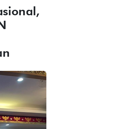
sional,
LN
an