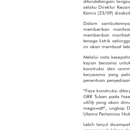
ditandatangani langs
selaku Direktur Keua
Kamis (23/09) disaksi
Dalam sambutannya
memberikan manfaa
memberikan manfaat 
tenaga listrik sehin
ini akan membuat lebi
Melalui nota kesepa
kajian bersama untu
konstruksi dan commi
kerjasama yang pal
penentuan penyediaan 
“Fase konstruksi dita
GRR Tuban pada fase
utility
yang akan dimul
megawatt”, ungkap Di
Utama Pertamina Nick
Lebih lanjut disampa