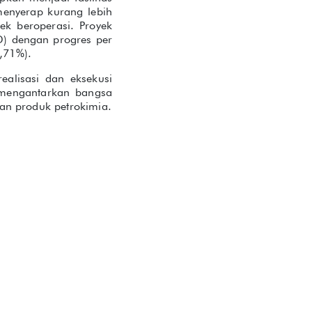
menyerap kurang lebih
ek beroperasi. Proyek
D) dengan progres per
,71%).
alisasi dan eksekusi
 mengantarkan bangsa
n produk petrokimia.