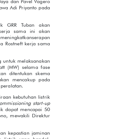
Jaya dan Pavel Vagero
awa Adi Priyanto pada
tuk GRR Tuban akan
erja sama ini akan
 meningkatkanserapan
a Rostneft kerja sama
g untuk melaksanakan
att (MW) selama fase
akan ditentukan skema
 akan mencakup pada
 peralatan.
raan kebutuhan listrik
ommissioning start-up
rik dapat mencapai 50
no, mewakili Direktur
kan kepastian jaminan