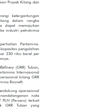
ian Proyek Kilang dan
angi ketergantungan
ilang dalam rangka
ta dapat memajukan
e industri petrokimia
rhatian Pertamina.
 kapasitas pengolahan
ar 230 ribu barel per
unnya.
Refinery
(GRR) Tuban,
ertamina Internasional
perasional kilang GRR
mina Rosneft.
mendukung operasional
nandatanganan nota
PLN (Persero) terkait
yek GRR Tuban yang