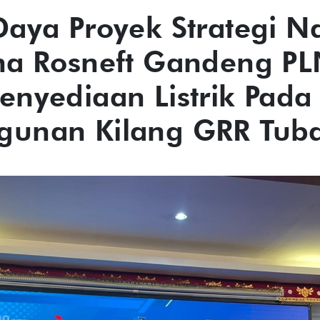
Daya Proyek Strategi Na
na Rosneft Gandeng P
enyediaan Listrik Pada
unan Kilang GRR Tub