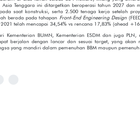
di Asia Tenggara ini ditargetkan beroperasi tahun 2027 dan 
pada saat konstruksi, serta 2.500 tenaga kerja setelah proy
elah berada pada tahapan
Front-End Engineering Design
(FEE
 2021 telah mencapai 34,54% vs rencana 17,83% (ahead +16
i Kementerian BUMN, Kementerian ESDM dan juga PLN, re
pat berjalan dengan lancar dan sesuai target, yang akan
angsa yang mandiri dalam pemenuhan BBM maupun pemenuha