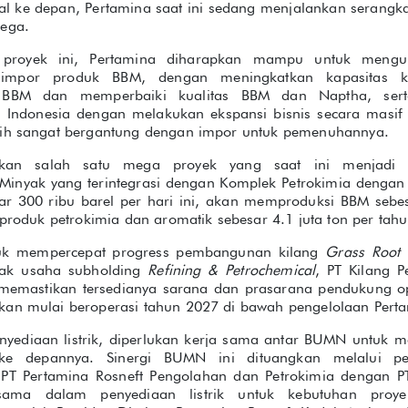
al ke depan, Pertamina saat ini sedang menjalankan serangka
mega.
n proyek ini, Pertamina diharapkan mampu untuk mengur
p impor produk BBM, dengan meningkatkan kapasitas k
uk BBM dan memperbaiki kualitas BBM dan Naptha, ser
Indonesia dengan melakukan ekspansi bisnis secara masif k
sih sangat bergantung dengan impor untuk pemenuhannya.
an salah satu mega proyek yang saat ini menjadi pe
inyak yang terintegrasi dengan Komplek Petrokimia dengan
r 300 ribu barel per hari ini, akan memproduksi BBM sebes
n produk petrokimia dan aromatik sebesar 4.1 juta ton per tah
tuk mempercepat progress pembangunan kilang
Grass Root 
nak usaha subholding
Refining & Petrochemical
, PT Kilang P
memastikan tersedianya sarana dan prasarana pendukung o
kan mulai beroperasi tahun 2027 di bawah pengelolaan Perta
yediaan listrik, diperlukan kerja sama antar BUMN untuk 
ke depannya. Sinergi BUMN ini dituangkan melalui pe
T Pertamina Rosneft Pengolahan dan Petrokimia dengan PT 
rsama dalam penyediaan listrik untuk kebutuhan pro