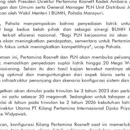
ung oleh Presiden Direktur Pertamina Rosneft Kadek Ambara 
ngan dan Umum serta General Manager PLN Unit Distribusi J
kan oleh Wakil Menteri I BUMN, Pahala Mansyuri.
, Pahala menyampaikan bahwa penyediaan listrik un
t bagi kedua belah pihak dan sebagai sinergi BUMN k
terkait efisiensi nasional. “Bagi PLN kerjasama ini akan
gga akan meningkatkan pendapatan, sementara untuk Pertamin
h fokus untuk meningkatkan kompetitifnya”, ucap Pahala.
haman ini, Pertamina Rosneft dan PLN akan membuka peluan
k memastikan penyediaan suplai listrik hingga 20 Mega W
ssioning. Selain itu dari hasil kajian tersebut nantinya 
ing optimal dan menguntungkan dari aspek bisnis serta
infrastruktur penunjang dan skenario konfigurasi sistem dan
rgetkan akan dimulai pada triwulan ke 3 tahun 2023 dan perki
 ini yaitu sebesar 20 megawatt. Sedangkan untuk tahapan
c
ai di tahun pada triwulan ke 2 tahun 2026 kebutuhan list
rektur Utama PT Kilang Pertamina Internasional Djoko Priyo
e Widyawati.
ikan, konfigurasi Kilang Pertamina Rosneft saat ini memerlu