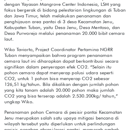
dengan Yayasan Mangrove Center Indonesia, LSM yang
fokus bergerak di bidang pelestarian lingkungan di Tuban
dan Jawa Timur, telah melakukan penanaman dan
penghijauan area pantai di 3 desa Kecamatan Jenu,
Kabupaten Tuban, yaitu Desa Jenu, Desa Mentoso, dan
Desa Purworejo melalui penanaman 20.000 bibit cemara
laut.
Wiko Taviarto, Project Coordinator Pertamina NGRR
Tuban menyampaikan bahwa program penanaman
cemara laut ini diharapkan dapat berkontribusi secara
signifikan dalam penyerapan efek CO2. “Selain itu
pohon cemara dapat menyerap polusi udara seperti
CO2, untuk 1 pohon bisa menyerap CO2 sebesar
126,51 kg/tahun. Bila dikalikan dengan jumlah pohon
yang kita tanam adalah 20.000 pohon maka jumlah
CO2 yang bisa terserap adalah 2.530.200kg/ tahun,”
ungkap Wiko.
Penanaman pohon Cemara di pesisir pantai Kecamatan
Jenu merupakan salah satu upaya mitigasi bencana di
wilayah tersebut yaitu diperlukan untuk perlindungan
pesisir, penahan abrasi/erosi pantai, memecah ombak