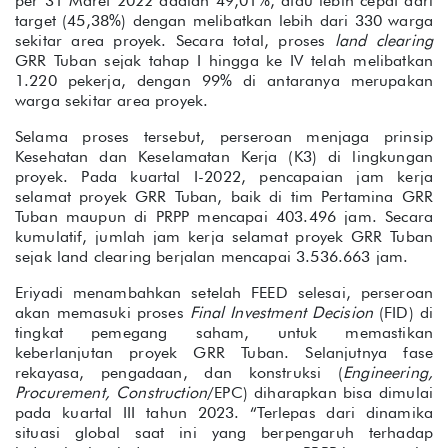
per 31 Maret 2022 adalah 49,01%, atau lebih cepat dari
target (45,38%) dengan melibatkan lebih dari 330 warga
sekitar area proyek. Secara total, proses
land clearing
GRR Tuban sejak tahap I hingga ke IV telah melibatkan
1.220 pekerja, dengan 99% di antaranya merupakan
warga sekitar area proyek.
Selama proses tersebut, perseroan menjaga prinsip
Kesehatan dan Keselamatan Kerja (K3) di lingkungan
proyek. Pada kuartal I-2022, pencapaian jam kerja
selamat proyek GRR Tuban, baik di tim Pertamina GRR
Tuban maupun di PRPP mencapai 403.496 jam. Secara
kumulatif, jumlah jam kerja selamat proyek GRR Tuban
sejak land clearing berjalan mencapai 3.536.663 jam.
Eriyadi menambahkan setelah FEED selesai, perseroan
akan memasuki proses
Final Investment Decision
(FID) di
tingkat pemegang saham, untuk memastikan
keberlanjutan proyek GRR Tuban. Selanjutnya fase
rekayasa, pengadaan, dan konstruksi (
Engineering,
Procurement, Construction
/EPC) diharapkan bisa dimulai
pada kuartal III tahun 2023. “Terlepas dari dinamika
situasi global saat ini yang berpengaruh terhadap