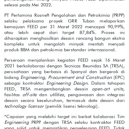
selesai pada Mei 2022.
PT Pertamina Rosneft Pengolahan dan Petrokimia (PRPP)
selaku pelaksana proyek GRR Tuban melaporkan
kemajuan FEED per 31 Maret 2022 mencapai 90,99%,
atau lebih cepat dari target 87,84%. Proses ini
diharapkan menghasilkan desain rancang bangun ekstra
kompleks untuk mengolah minyak mentah menjadi
produk BBM dan petrokimia berstandar internasional.
Perseroan menjalankan kegiatan FEED sejak 16 Maret
2021 berkolaborasi dengan Tecnicas Reunidas SA (TRSA),
perusahaan yang berbasis di Spanyol dan bergerak di
bidang
Engineering, Procurement
and
Construction
(EPC)
sebagai kontraktor
Engineering Design
. Dalam tahapan
FEED, TRSA mengembangkan desain
open-art units
,
fasilitas
off-site
dan
utilities
, pengawasan dan integrasi
desain secara keseluruhan, termasuk data desain dari
technology licensor
(pemilik lisensi teknologi).
“Capaian yang melebihi target ini berkat kolaborasi Tim
Engineering
PRPP dengan TRSA selaku kontraktor FEED
yang solid untuk memastikan penyelesaian FEED. Tidak