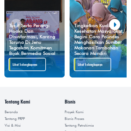
Turut Serta Perangi
Tingkatkan Kualitas
Hoaks Dan
Kesehatan Masyarakat,
Disinformasi, Karang
Begini Cara Polindes
Taruna Di Jenu
Menghasilkan Sumber
Tegaskan Komitmen
Makanan Tambahan
Bijak Bermedia Sosial
Secara Mandiri
Lihat Selengkapnya
Lihat Selengkapnya
Tentang Kami
Bisnis
Beranda
Proyek Kami
Tentang PRPP
Bisnis Proses
Visi & Misi
Tentang Petrokimia