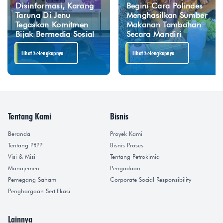
Disinformasi, Karang
Begini Cara Polindes
Taruna Di Jenu
Menghasilkan Sumber
Tegaskan Komitmen
Makanan Tambahan
Bijak Bermedia Sosial
Secara Mandiri
Lihat Selengkapnya
Lihat Selengkapnya
Tentang Kami
Bisnis
Beranda
Proyek Kami
Tentang PRPP
Bisnis Proses
Visi & Misi
Tentang Petrokimia
Manajemen
Pengadaan
Pemegang Saham
Corporate Social Responsibility
Penghargaan Sertifikasi
Lainnya