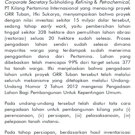
Corporate Secretary
Subholding
Refining
&
Petrochemical
,
PT Kilang Pertamina Internasional yang menaungi proyek
GRR Tuban, Ifki Sukarya, menyampaikan bahwa proyek
dengan nilai investasi sekitar 15 milyar dolar tersebut,
sedang tahap
early work
, yaitu pembersihan lahan
tinggal sekitar 328 hektare dan pemulihan lahan abrasi
(restorasi) seluas 20 hektare sudah selesai. Proses
pengadaan lahan sendiri sudah selesai dimana
mayoritas warga yang terdampak sudah menerima
penggantian dana dari Pertamina. Lahan yang
dibebaskan telah mencapai 99% dari target seluas 377
ha tanah warga. Ifki menjelaskan bahwa pengadaan
lahan untuk proyek GRR Tuban tersebut telah melalui
seluruh mekanisme yang ditetapkan melalui Undang-
Undang Nomor 2 Tahun 2012 mengenai Pengadaan
Lahan Bagi Pembangunan Untuk Kepentingan Umum.
Pada undang-undang tersebut telah diatur tata cara
pengadaan lahan untuk pembangunan kilang yaitu (i)
perencanaan, (ii) persiapan, (iii) pelasaksanaan, (iv)
pelepasan tanah instansi.
Pada tahap persiapan, berdasarkan hasil inventarisasi